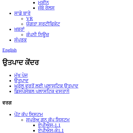
ਮਸ਼ੀਨ
ਜੰਬੋ ਰੋਲਸ
ਸਾਡੇ ਬਾਰੇ
VR
ਯੋਗਤਾ ਸਰਟੀਫਿਕੇਟ
ਖ਼ਬਰਾਂ
ਕੰਪਨੀ ਨਿਊਜ਼
ਸੰਪਰਕ
English
ਉਤਪਾਦ ਕੇਂਦਰ
ਮੁੱਖ ਪੇਜ
ਉਤਪਾਦ
ਘਰੇਲੂ ਵਰਤੋਂ ਲਈ ਪਲਾਸਟਿਕ ਉਤਪਾਦ
ਡਿਸਪੋਸੇਬਲ ਪਲਾਸਟਿਕ ਦਸਤਾਨੇ
ਵਰਗ
ਪੇਂਟ ਕੱਪ ਸਿਸਟਮ
ਸਪਰੇਅ ਗਨ ਕੱਪ ਸਿਸਟਮ
ਏਪੀਐਸ-1.1
ਏਪੀਐਸ-ਕੇ1.1