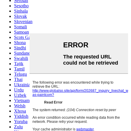
Serbian
Sesotho
Sinhala
Slovak
Slovenian
Somali
Samoan
Scots Gaelic
Shona
Sindhi
Sundanese
Swahili
Tajik
Tamil
Telugu
Thai
Ukrainian
Urdu
Uzbek
Vietnamese
Welsh
Xhosa
Yiddish
Yoruba
Zulu