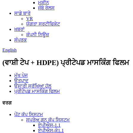
ਮਸ਼ੀਨ
ਜੰਬੋ ਰੋਲਸ
ਸਾਡੇ ਬਾਰੇ
VR
ਯੋਗਤਾ ਸਰਟੀਫਿਕੇਟ
ਖ਼ਬਰਾਂ
ਕੰਪਨੀ ਨਿਊਜ਼
ਸੰਪਰਕ
English
(ਵਾਸ਼ੀ ਟੇਪ + HDPE) ਪ੍ਰੀਟੇਪਡ ਮਾਸਕਿੰਗ ਫਿਲਮ
ਮੁੱਖ ਪੇਜ
ਉਤਪਾਦ
ਉਸਾਰੀ ਸੁਰੱਖਿਆ ਹੱਲ
ਪ੍ਰੀਟੇਪਡ ਮਾਸਕਿੰਗ ਫਿਲਮ
ਵਰਗ
ਪੇਂਟ ਕੱਪ ਸਿਸਟਮ
ਸਪਰੇਅ ਗਨ ਕੱਪ ਸਿਸਟਮ
ਏਪੀਐਸ-1.1
ਏਪੀਐਸ-ਕੇ1.1