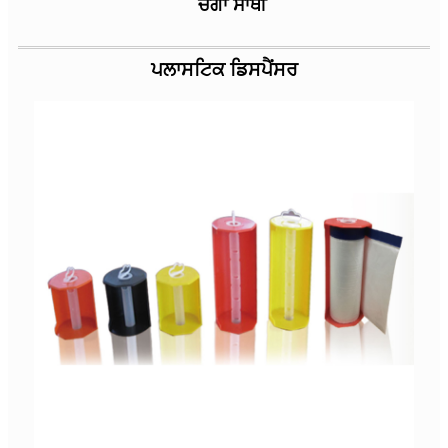
ਚੰਗਾ ਸਾਥੀ
ਪਲਾਸਟਿਕ ਡਿਸਪੈਂਸਰ