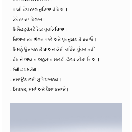
- ਵਾਸ਼ੀ ਟੇਪ ਨਾਲ ਜੁੜਿਆ ਹੋਇਆ।
- ਕੋਰੋਨਾ ਦਾ ਇਲਾਜ।
- ਇਲੈਕਟ੍ਰੋਸਟੈਟਿਕ ਪ੍ਰਕਿਰਿਆ।
- ਜ਼ਿਆਦਾਤਰ ਘੋਲਨ ਵਾਲੇ ਅਤੇ ਪ੍ਰਦੂਸ਼ਣ ਤੋਂ ਬਚਾਓ।
- ਇਸਨੂੰ ਉਤਾਰਨ ਤੋਂ ਬਾਅਦ ਕੋਈ ਰਹਿੰਦ-ਖੂੰਹਦ ਨਹੀਂ
- ਹੱਥ ਦੇ ਆਕਾਰ ਅਨੁਸਾਰ ਮਲਟੀ-ਫੋਲਡ ਕੀਤਾ ਗਿਆ।
- ਲੋਗੋ ਛਪਣਯੋਗ।
- ਚਲਾਉਣ ਲਈ ਸੁਵਿਧਾਜਨਕ।
- ਮਿਹਨਤ, ਸਮਾਂ ਅਤੇ ਪੈਸਾ ਬਚਾਓ।