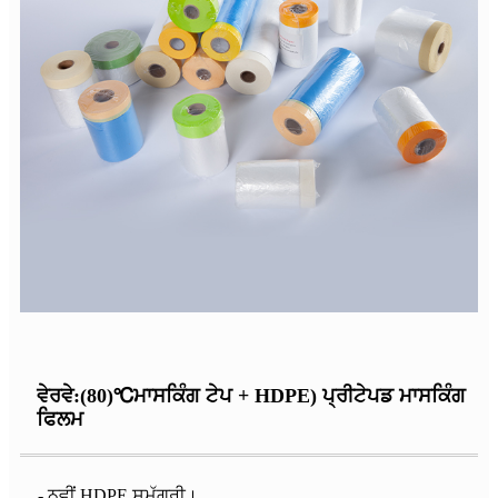
ਵੇਰਵੇ:(80)
℃
ਮਾਸਕਿੰਗ ਟੇਪ + HDPE) ਪ੍ਰੀਟੇਪਡ ਮਾਸਕਿੰਗ
ਫਿਲਮ
- ਨਵੀਂ HDPE ਸਮੱਗਰੀ।