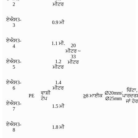
2
ਮੀਟਰ
ਏਐਸ3-
0.9 ਮੀ
3
ਏਐਸ3-
1.1 ਮੀ.
20
4
ਮੀਟਰ ~
33
ਏਐਸ3-
1.2
ਮੀਟਰ
5
ਮੀਟਰ
ਏਐਸ3-
1.4
6
ਮੀਟਰ
ਚਿੱਟਾ,
ਵਾਸ਼ੀ
∅20mm/
PE
≧8 ਮਾਈਕ
ਪਾਰਦਰਸ
ਟੇਪ
∅25mm
ਜਾਂ ਹੋਰ
ਏਐਸ3-
1.5 ਮੀ
7
ਏਐਸ3-
1.8 ਮੀ
8