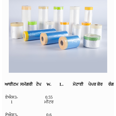
ਆਈਟਮ
ਸਮੱਗਰੀ
ਟੇਪ
W.
L.
ਮੋਟਾਈ
ਪੇਪਰ ਕੋਰ
ਰੰਗ
ਏਐਸ3-
0.55
1
ਮੀਟਰ
ਏਐਸ3-
0.6