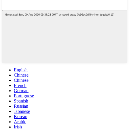
English
Chinese
Chinese
French
German
Portuguese
Spanish
Russian
Japanese
Korean
Arabic
Irish